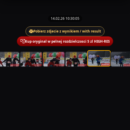
14.02.26 10:30:05
Pobierz zdjecie z wynikiem / with result
Kup oryginal w pelnej rozdzielczosci 5 zl HIGH-RES