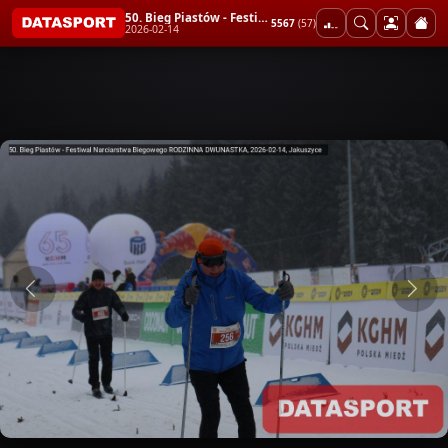
50. Bieg Piastów - Festiwal Narciarstwa Biegowego RODZINNA DWUNASTKA
5567
(57)
2026-02-14