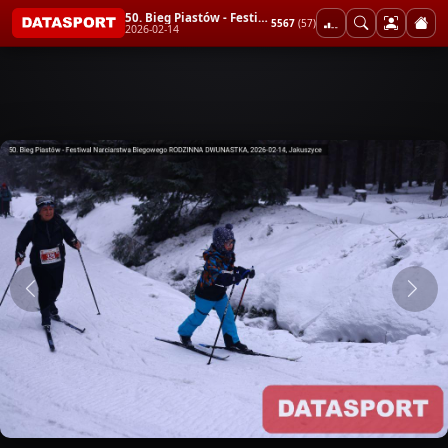
50. Bieg Piastów - Festiwal Narciarstwa Biegowego RODZINNA DWUNASTKA
5567
(57)
2026-02-14