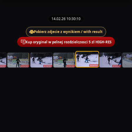
14.02.26 10:30:10
Pobierz zdjecie z wynikiem / with result
Kup oryginal w pelnej rozdzielczosci 5 zl HIGH-RES