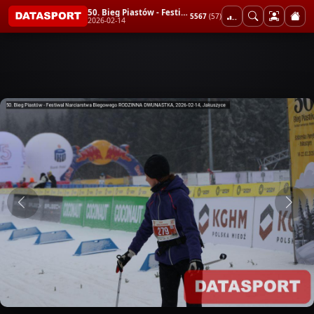
50. Bieg Piastów - Festiwal Narciarstwa Biegowego RODZINNA DWUNASTKA
5567
(57)
2026-02-14