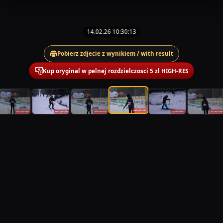
14.02.26 10:30:13
Pobierz zdjecie z wynikiem / with result
Kup oryginal w pelnej rozdzielczosci 5 zl HIGH-RES