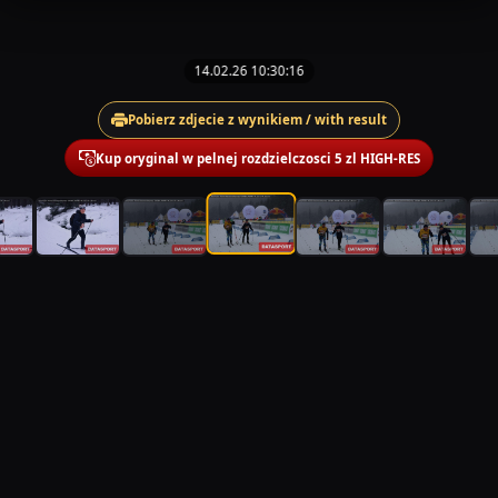
14.02.26 10:30:16
Pobierz zdjecie z wynikiem / with result
Kup oryginal w pelnej rozdzielczosci 5 zl HIGH-RES