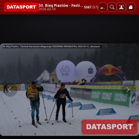
50. Bieg Piastów - Festiwal Narciarstwa Biegowego RODZINNA DWUNASTKA
5567
(57)
2026-02-14