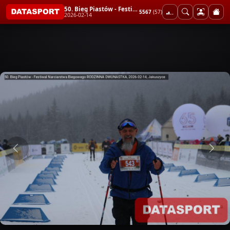
50. Bieg Piastów - Festiwal Narciarstwa Biegowego RODZINNA DWUNASTKA
5567
(57)
2026-02-14