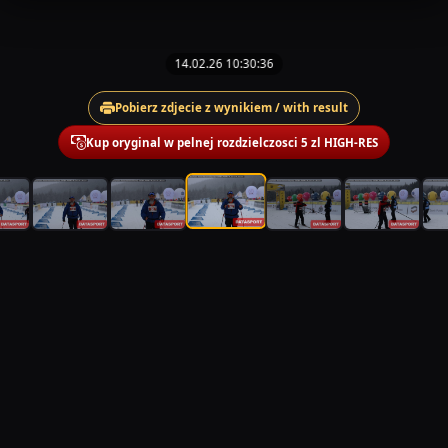
14.02.26 10:30:36
Pobierz zdjecie z wynikiem / with result
Kup oryginal w pelnej rozdzielczosci 5 zl HIGH-RES