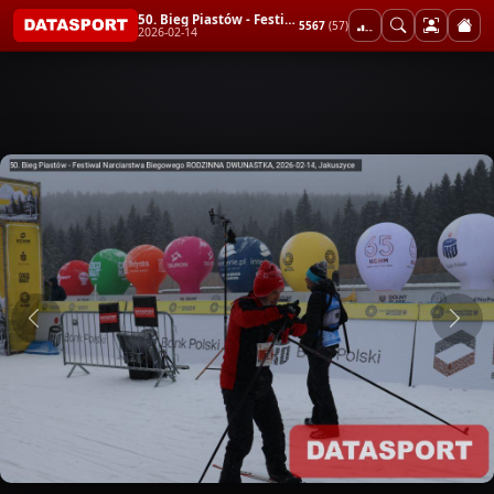
50. Bieg Piastów - Festiwal Narciarstwa Biegowego RODZINNA DWUNASTKA
5567
(57)
2026-02-14