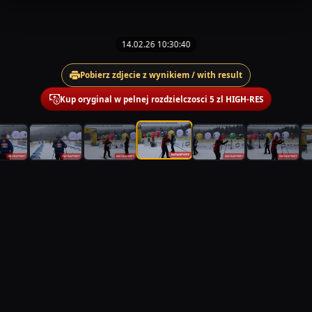
14.02.26 10:30:40
Pobierz zdjecie z wynikiem / with result
Kup oryginal w pelnej rozdzielczosci 5 zl HIGH-RES