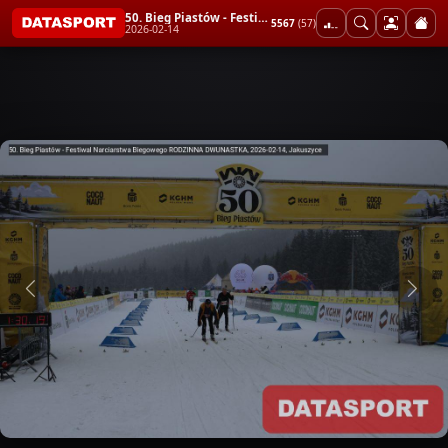
50. Bieg Piastów - Festiwal Narciarstwa Biegowego RODZINNA DWUNASTKA
5567
(57)
2026-02-14