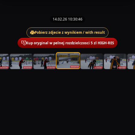
14.02.26 10:30:46
Pobierz zdjecie z wynikiem / with result
Kup oryginal w pelnej rozdzielczosci 5 zl HIGH-RES