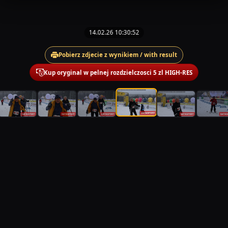
14.02.26 10:30:52
Pobierz zdjecie z wynikiem / with result
Kup oryginal w pelnej rozdzielczosci 5 zl HIGH-RES