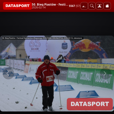
50. Bieg Piastów - Festiwal Narciarstwa Biegowego RODZINNA DWUNASTKA
5567
(57)
2026-02-14