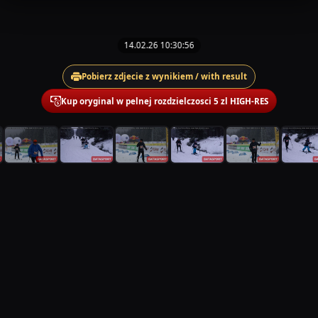
14.02.26 10:30:56
Pobierz zdjecie z wynikiem / with result
Kup oryginal w pelnej rozdzielczosci 5 zl HIGH-RES