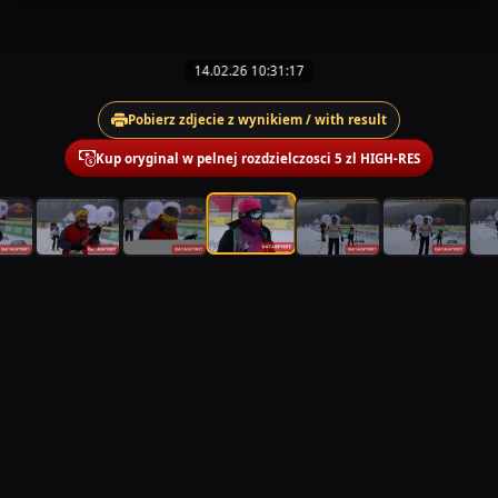
14.02.26 10:31:17
Pobierz zdjecie z wynikiem / with result
Kup oryginal w pelnej rozdzielczosci 5 zl HIGH-RES