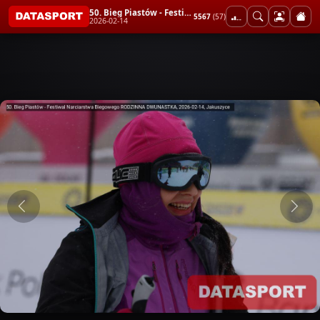
50. Bieg Piastów - Festiwal Narciarstwa Biegowego RODZINNA DWUNASTKA
5567
(57)
2026-02-14