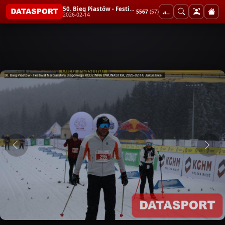
50. Bieg Piastów - Festiwal Narciarstwa Biegowego RODZINNA DWUNASTKA
5567
(57)
2026-02-14