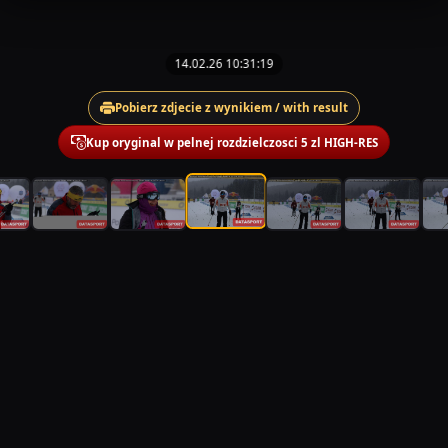
14.02.26 10:31:19
Pobierz zdjecie z wynikiem / with result
Kup oryginal w pelnej rozdzielczosci 5 zl HIGH-RES