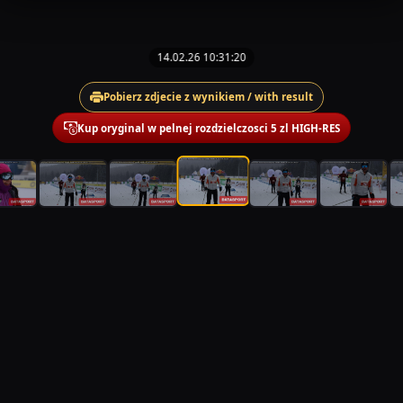
14.02.26 10:31:20
Pobierz zdjecie z wynikiem / with result
Kup oryginal w pelnej rozdzielczosci 5 zl HIGH-RES