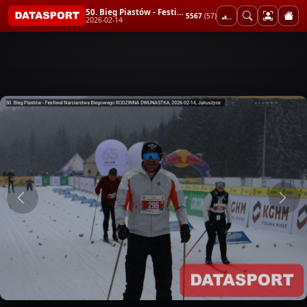
50. Bieg Piastów - Festiwal Narciarstwa Biegowego RODZINNA DWUNASTKA
5567
(57)
2026-02-14