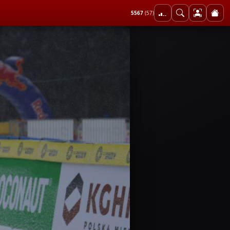
5567
(57)