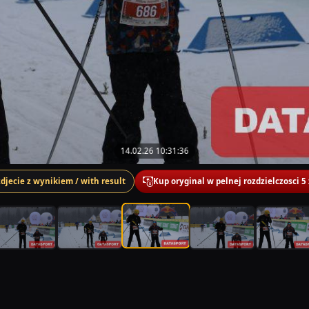
14.02.26 10:31:36
zdjecie z wynikiem / with result
Kup oryginal w pelnej rozdzielczosci 5