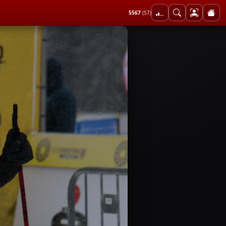
5567
(57)