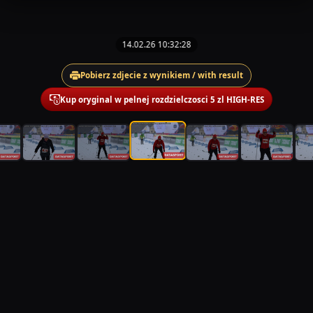
14.02.26 10:32:28
Pobierz zdjecie z wynikiem / with result
Kup oryginal w pelnej rozdzielczosci 5 zl HIGH-RES