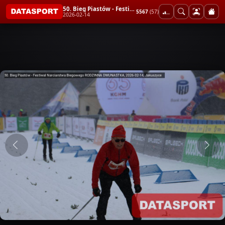
50. Bieg Piastów - Festiwal Narciarstwa Biegowego RODZINNA DWUNASTKA
5567
(57)
2026-02-14