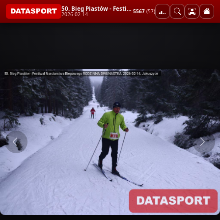
50. Bieg Piastów - Festiwal Narciarstwa Biegowego RODZINNA DWUNASTKA
5567
(57)
2026-02-14