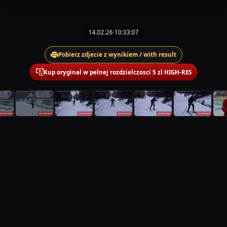
14.02.26 10:33:07
Pobierz zdjecie z wynikiem / with result
Kup oryginal w pelnej rozdzielczosci 5 zl HIGH-RES