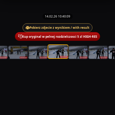
14.02.26 10:40:09
Pobierz zdjecie z wynikiem / with result
Kup oryginal w pelnej rozdzielczosci 5 zl HIGH-RES