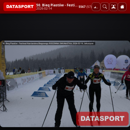
50. Bieg Piastów - Festiwal Narciarstwa Biegowego RODZINNA DWUNASTKA
5567
(57)
2026-02-14