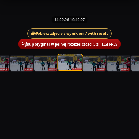
14.02.26 10:40:27
Pobierz zdjecie z wynikiem / with result
Kup oryginal w pelnej rozdzielczosci 5 zl HIGH-RES