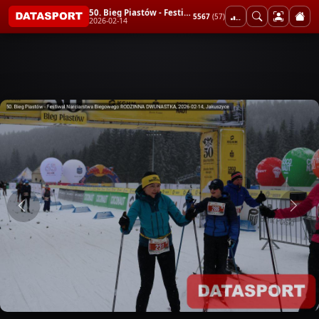
50. Bieg Piastów - Festiwal Narciarstwa Biegowego RODZINNA DWUNASTKA
5567
(57)
2026-02-14