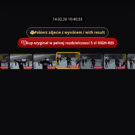
14.02.26 10:40:33
Pobierz zdjecie z wynikiem / with result
Kup oryginal w pelnej rozdzielczosci 5 zl HIGH-RES