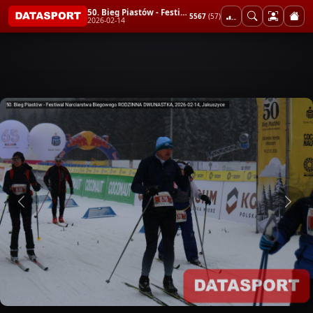
50. Bieg Piastów - Festiwal Narciarstwa Biegowego RODZINNA DWUNASTKA
5567
(57)
2026-02-14