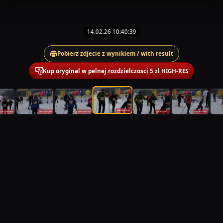
14.02.26 10:40:39
Pobierz zdjecie z wynikiem / with result
Kup oryginal w pelnej rozdzielczosci 5 zl HIGH-RES