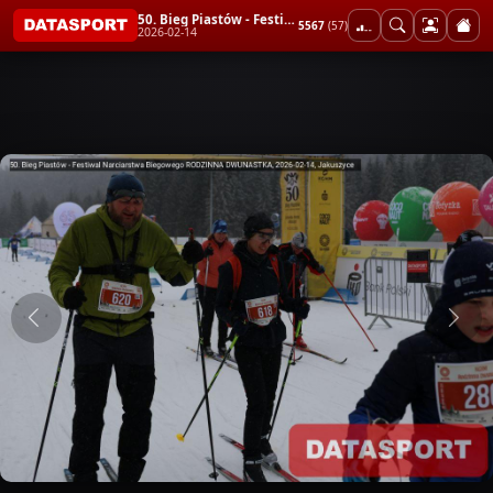
50. Bieg Piastów - Festiwal Narciarstwa Biegowego RODZINNA DWUNASTKA
5567
(57)
2026-02-14