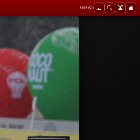
5567
(57)