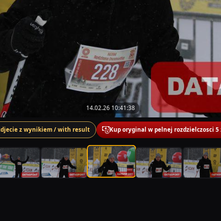
14.02.26 10:41:38
zdjecie z wynikiem / with result
Kup oryginal w pelnej rozdzielczosci 5