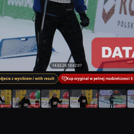
14.02.26 10:42:07
zdjecie z wynikiem / with result
Kup oryginal w pelnej rozdzielczosci 5