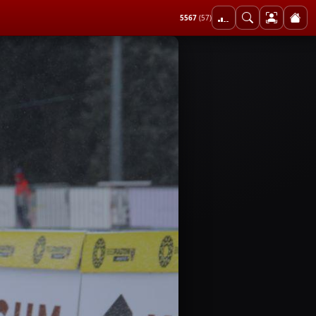
5567
(57)