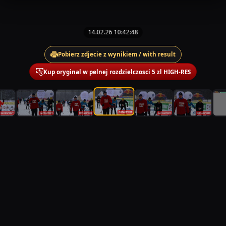
14.02.26 10:42:48
Pobierz zdjecie z wynikiem / with result
Kup oryginal w pelnej rozdzielczosci 5 zl HIGH-RES