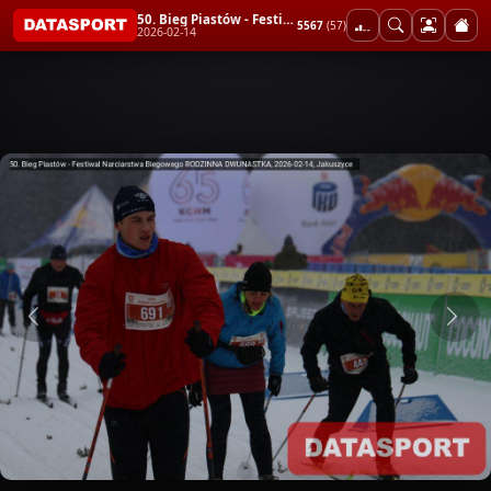
50. Bieg Piastów - Festiwal Narciarstwa Biegowego RODZINNA DWUNASTKA
5567
(57)
2026-02-14