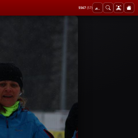
5567
(57)