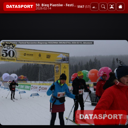
50. Bieg Piastów - Festiwal Narciarstwa Biegowego RODZINNA DWUNASTKA
5567
(57)
2026-02-14