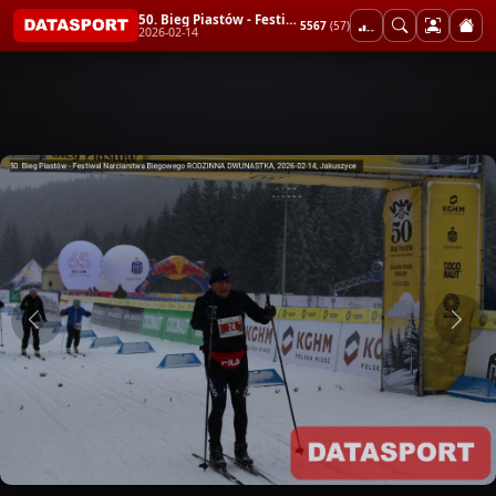
50. Bieg Piastów - Festiwal Narciarstwa Biegowego RODZINNA DWUNASTKA
5567
(57)
2026-02-14