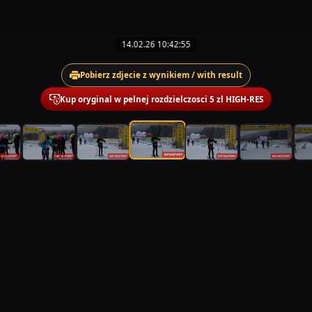
14.02.26 10:42:55
Pobierz zdjecie z wynikiem / with result
Kup oryginal w pelnej rozdzielczosci 5 zl HIGH-RES