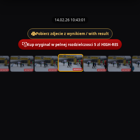
14.02.26 10:43:01
Pobierz zdjecie z wynikiem / with result
Kup oryginal w pelnej rozdzielczosci 5 zl HIGH-RES