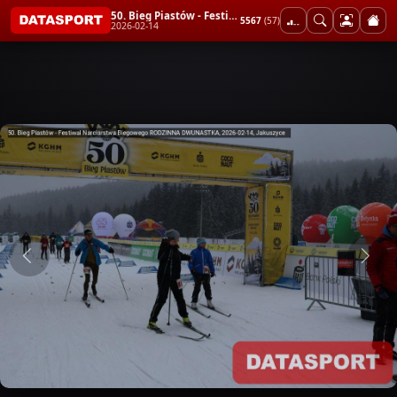
50. Bieg Piastów - Festiwal Narciarstwa Biegowego RODZINNA DWUNASTKA
5567
(57)
2026-02-14