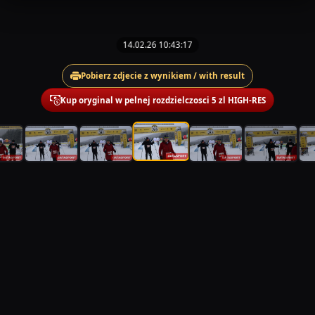
14.02.26 10:43:17
Pobierz zdjecie z wynikiem / with result
Kup oryginal w pelnej rozdzielczosci 5 zl HIGH-RES