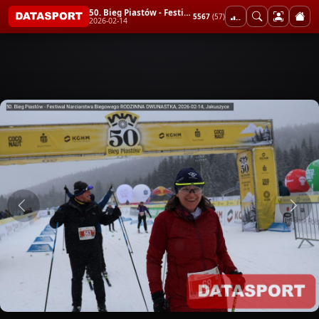
50. Bieg Piastów - Festiwal Narciarstwa Biegowego RODZINNA DWUNASTKA
5567
(57)
2026-02-14