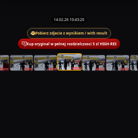
14.02.26 10:43:20
Pobierz zdjecie z wynikiem / with result
Kup oryginal w pelnej rozdzielczosci 5 zl HIGH-RES