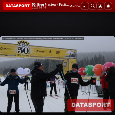
50. Bieg Piastów - Festiwal Narciarstwa Biegowego RODZINNA DWUNASTKA
5567
(57)
2026-02-14