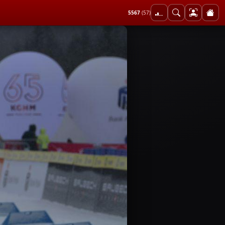
5567
(57)