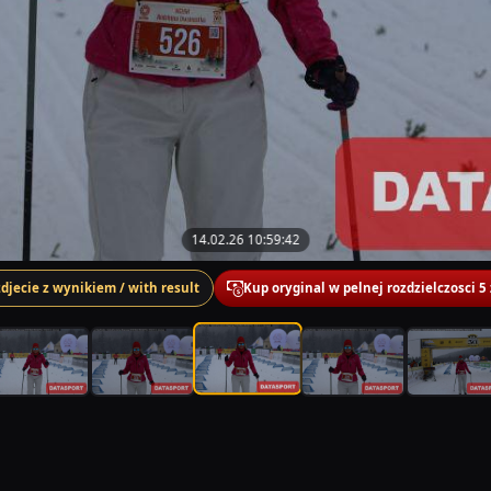
14.02.26 10:59:42
zdjecie z wynikiem / with result
Kup oryginal w pelnej rozdzielczosci 5