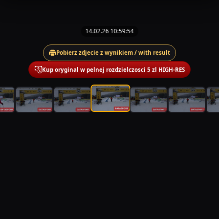
14.02.26 10:59:54
Pobierz zdjecie z wynikiem / with result
Kup oryginal w pelnej rozdzielczosci 5 zl HIGH-RES