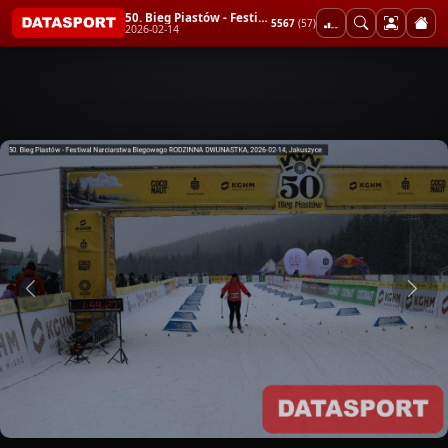
50. Bieg Piastów - Festiwal Narciarstwa Biegowego RODZINNA DWUNASTKA
5567
(57)
2026-02-14