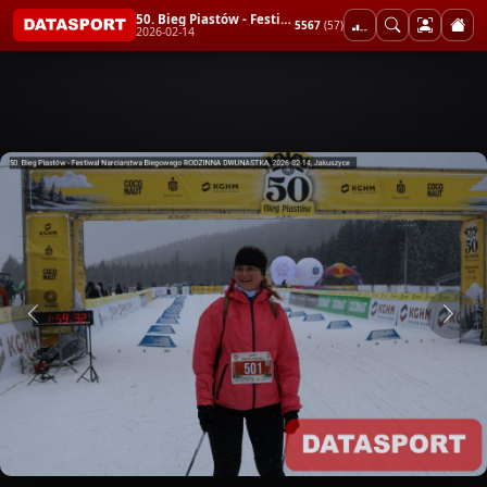
50. Bieg Piastów - Festiwal Narciarstwa Biegowego RODZINNA DWUNASTKA
5567
(57)
2026-02-14