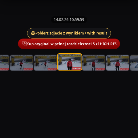
14.02.26 10:59:59
Pobierz zdjecie z wynikiem / with result
Kup oryginal w pelnej rozdzielczosci 5 zl HIGH-RES