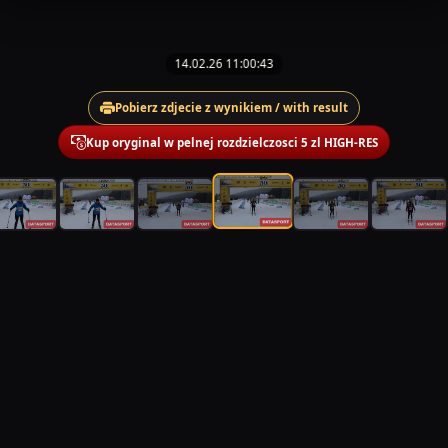
14.02.26 11:00:43
Pobierz zdjecie z wynikiem / with result
Kup oryginal w pelnej rozdzielczosci 5 zl HIGH-RES