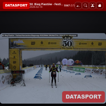
50. Bieg Piastów - Festiwal Narciarstwa Biegowego RODZINNA DWUNASTKA
5567
(57)
2026-02-14