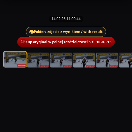
14.02.26 11:00:44
Pobierz zdjecie z wynikiem / with result
Kup oryginal w pelnej rozdzielczosci 5 zl HIGH-RES