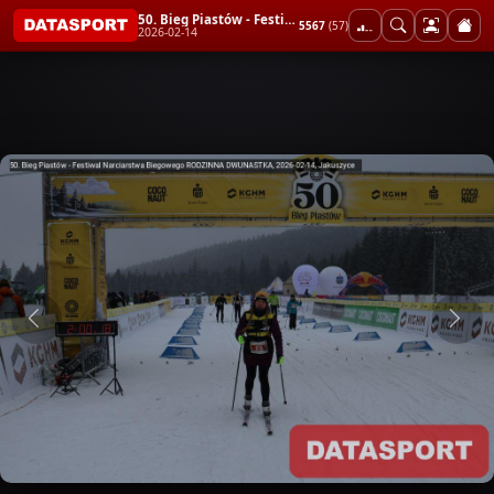
50. Bieg Piastów - Festiwal Narciarstwa Biegowego RODZINNA DWUNASTKA
5567
(57)
2026-02-14