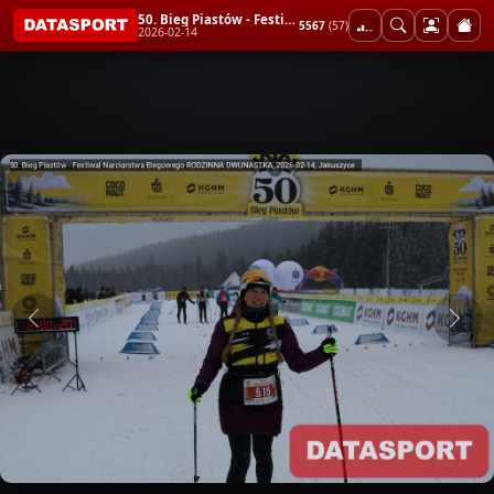
50. Bieg Piastów - Festiwal Narciarstwa Biegowego RODZINNA DWUNASTKA
5567
(57)
2026-02-14