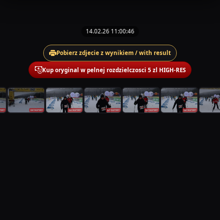
14.02.26 11:00:46
Pobierz zdjecie z wynikiem / with result
Kup oryginal w pelnej rozdzielczosci 5 zl HIGH-RES