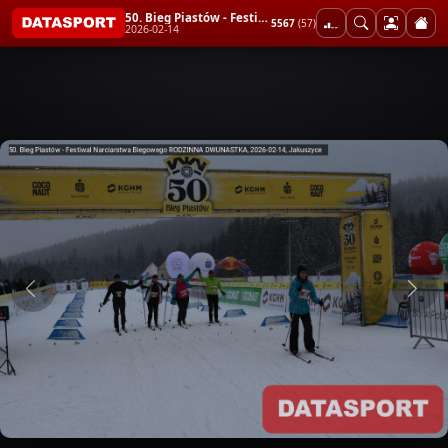
50. Bieg Piastów - Festiwal Narciarstwa Biegowego RODZINNA DWUNASTKA
5567
(57)
2026-02-14