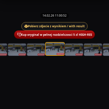
14.02.26 11:00:52
Pobierz zdjecie z wynikiem / with result
Kup oryginal w pelnej rozdzielczosci 5 zl HIGH-RES