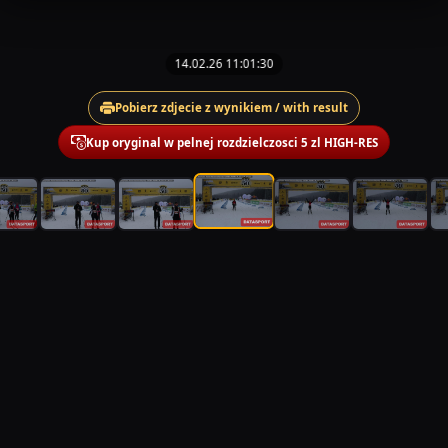
14.02.26 11:01:30
Pobierz zdjecie z wynikiem / with result
Kup oryginal w pelnej rozdzielczosci 5 zl HIGH-RES