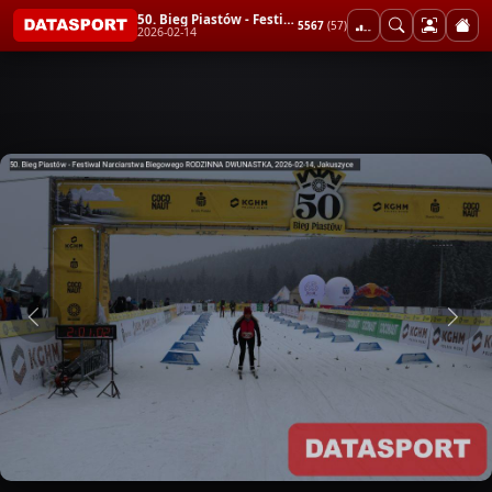
50. Bieg Piastów - Festiwal Narciarstwa Biegowego RODZINNA DWUNASTKA
5567
(57)
2026-02-14