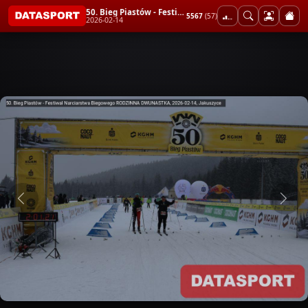
50. Bieg Piastów - Festiwal Narciarstwa Biegowego RODZINNA DWUNASTKA
5567
(57)
2026-02-14