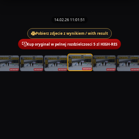
14.02.26 11:01:51
Pobierz zdjecie z wynikiem / with result
Kup oryginal w pelnej rozdzielczosci 5 zl HIGH-RES