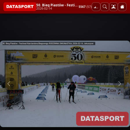
50. Bieg Piastów - Festiwal Narciarstwa Biegowego RODZINNA DWUNASTKA
5567
(57)
2026-02-14