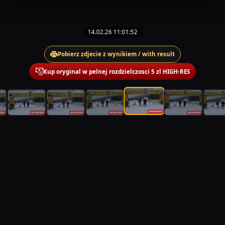
14.02.26 11:01:52
Pobierz zdjecie z wynikiem / with result
Kup oryginal w pelnej rozdzielczosci 5 zl HIGH-RES