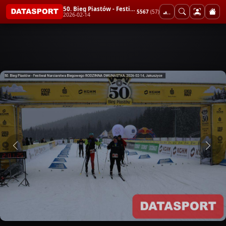
50. Bieg Piastów - Festiwal Narciarstwa Biegowego RODZINNA DWUNASTKA
5567
(57)
2026-02-14