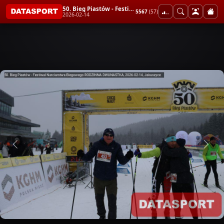
50. Bieg Piastów - Festiwal Narciarstwa Biegowego RODZINNA DWUNASTKA
5567
(57)
2026-02-14