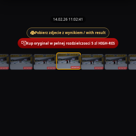
14.02.26 11:02:41
Pobierz zdjecie z wynikiem / with result
Kup oryginal w pelnej rozdzielczosci 5 zl HIGH-RES