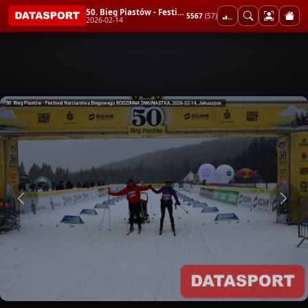
50. Bieg Piastów - Festiwal Narciarstwa Biegowego RODZINNA DWUNASTKA
5567
(57)
2026-02-14