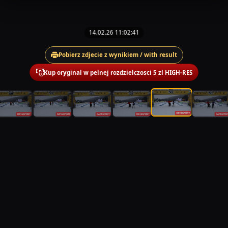
14.02.26 11:02:41
Pobierz zdjecie z wynikiem / with result
Kup oryginal w pelnej rozdzielczosci 5 zl HIGH-RES