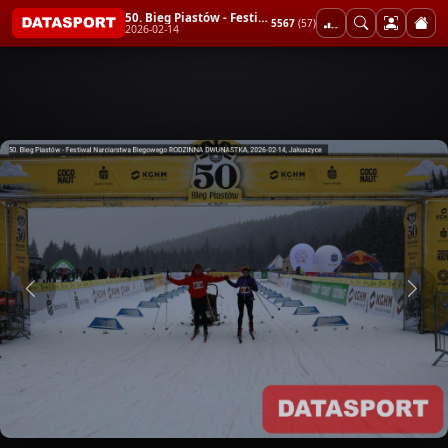
50. Bieg Piastów - Festiwal Narciarstwa Biegowego RODZINNA DWUNASTKA
5567
(57)
2026-02-14