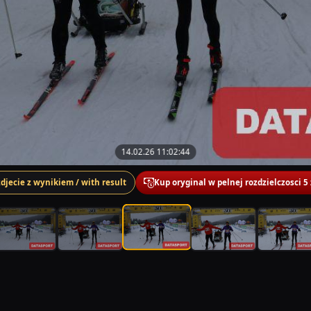
14.02.26 11:02:44
zdjecie z wynikiem / with result
Kup oryginal w pelnej rozdzielczosci 5