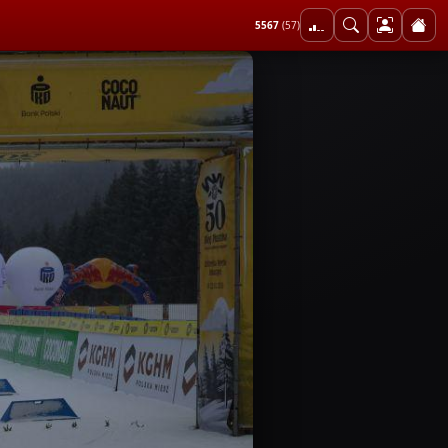
5567
(57)