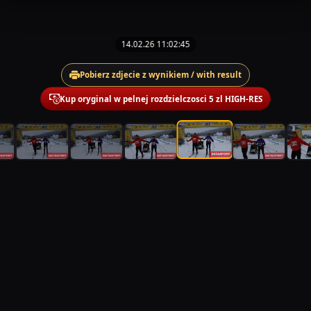
14.02.26 11:02:45
Pobierz zdjecie z wynikiem / with result
Kup oryginal w pelnej rozdzielczosci 5 zl HIGH-RES