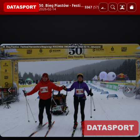
50. Bieg Piastów - Festiwal Narciarstwa Biegowego RODZINNA DWUNASTKA
5567
(57)
2026-02-14