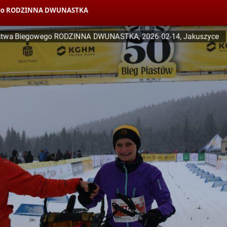
owego RODZINNA DWUNASTKA