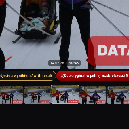
14.02.26 11:02:45
zdjecie z wynikiem / with result
Kup oryginal w pelnej rozdzielczosci 5