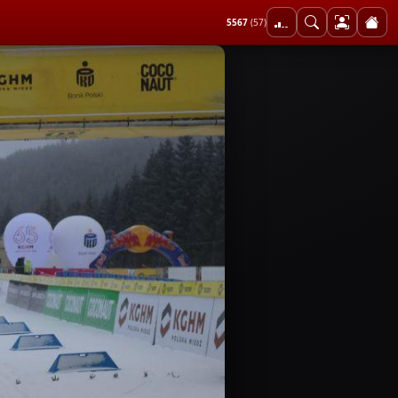
5567
(57)