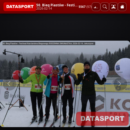
50. Bieg Piastów - Festiwal Narciarstwa Biegowego RODZINNA DWUNASTKA
5567
(57)
2026-02-14