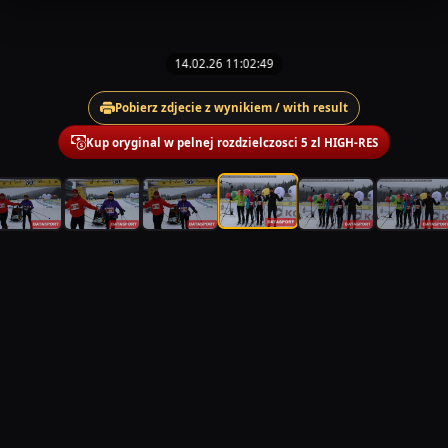
14.02.26 11:02:49
Pobierz zdjecie z wynikiem / with result
Kup oryginal w pelnej rozdzielczosci 5 zl HIGH-RES