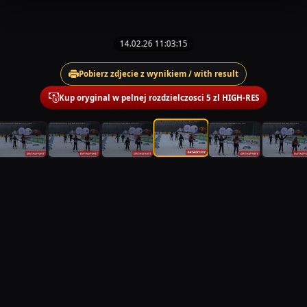
14.02.26 11:03:15
Pobierz zdjecie z wynikiem / with result
Kup oryginal w pelnej rozdzielczosci 5 zl HIGH-RES