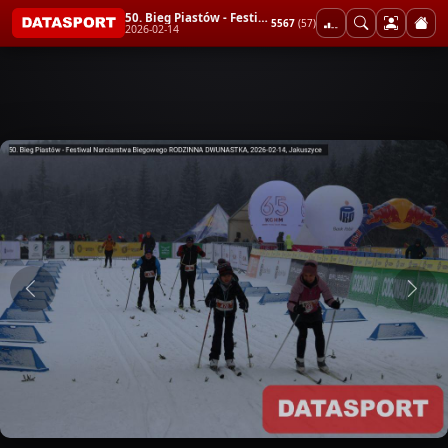
50. Bieg Piastów - Festiwal Narciarstwa Biegowego RODZINNA DWUNASTKA
5567
(57)
2026-02-14