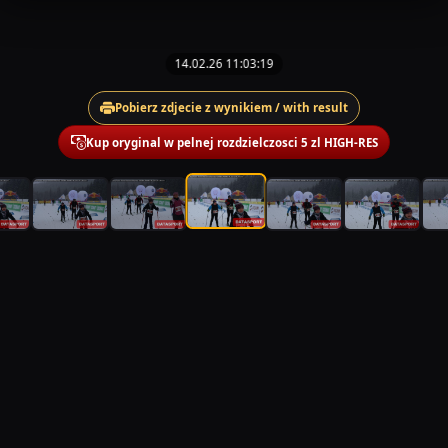
14.02.26 11:03:19
Pobierz zdjecie z wynikiem / with result
Kup oryginal w pelnej rozdzielczosci 5 zl HIGH-RES