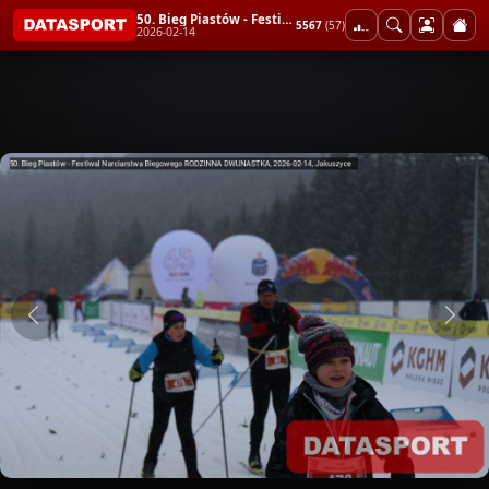
50. Bieg Piastów - Festiwal Narciarstwa Biegowego RODZINNA DWUNASTKA
5567
(57)
2026-02-14