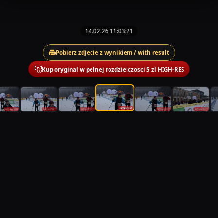
14.02.26 11:03:21
Pobierz zdjecie z wynikiem / with result
Kup oryginal w pelnej rozdzielczosci 5 zl HIGH-RES