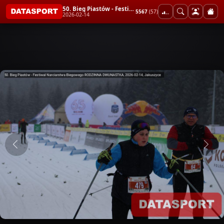
50. Bieg Piastów - Festiwal Narciarstwa Biegowego RODZINNA DWUNASTKA
5567
(57)
2026-02-14